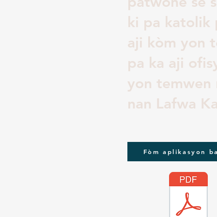
patwone se sè
ki pa katoli
aji kòm yon 
pa ka aji of
yon temwen 
nan Lafwa Ka
Fòm aplikasyon b