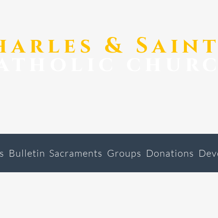
Charles & Sain
atholic chur
s
Bulletin
Sacraments
Groups
Donations
Dev