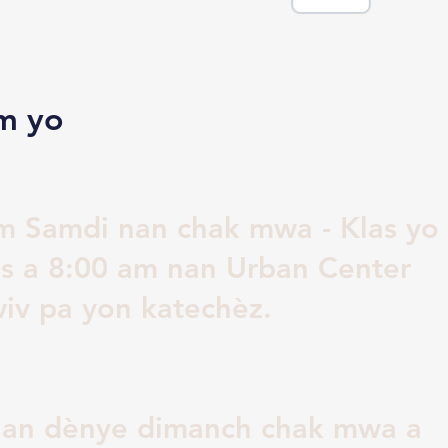
m yo
m Samdi nan chak mwa - Klas yo
s a 8:00 am nan Urban Center
wiv pa yon katechèz.
 nan dènye dimanch chak mwa a