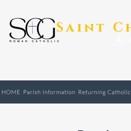
​Saint 
c
HOME
Parish Information
Returning Catholic