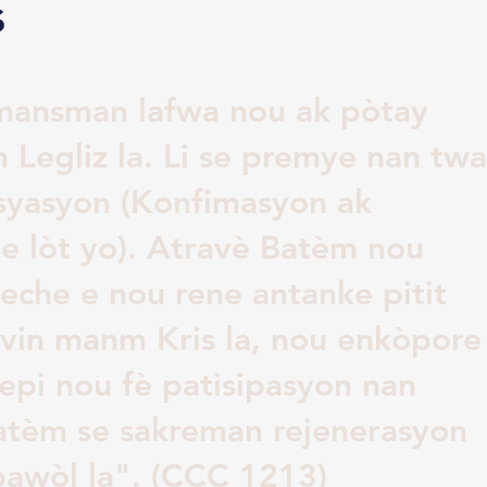
s
mansman lafwa nou ak pòtay
 Legliz la. Li se premye nan twa
syasyon (Konfimasyon ak
de lòt yo). Atravè Batèm nou
eche e nou rene antanke pitit
vin manm Kris la, nou enkòpore
 epi nou fè patisipasyon nan
Batèm se sakreman rejenerasyon
pawòl la". (CCC 1213)