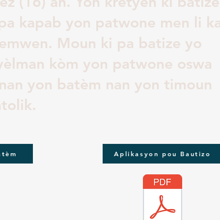
z (16) an. Yon kretyen ki batize
k pa kapab yon patwone men li k
temwen. Moun ki pa batize yo
isyèlman kòm yon patwone oswa
nan yon batèm nan yon timoun
tolik.
atèm
Aplikasyon pou Bautizo