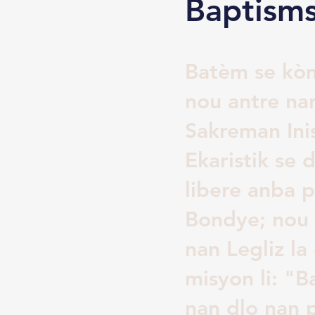
Baptism
Batèm se kò
nou antre nan
Sakreman Ini
Ekaristik se 
libere anba p
Bondye; nou 
nan Legliz la
misyon li: "
nan dlo nan 