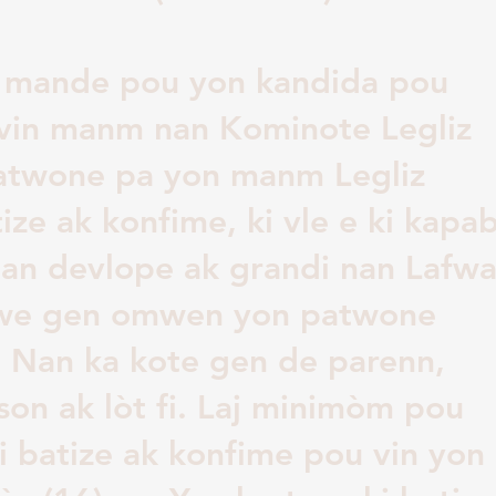
a mande pou yon kandida pou
vin manm nan Kominote Legliz
patwone pa yon manm Legliz
tize ak konfime, ki vle e ki kapa
an devlope ak grandi nan Lafw
 Dwe gen omwen yon patwone
 Nan ka kote gen de parenn,
on ak lòt fi. Laj minimòm pou
i batize ak konfime pou vin yon