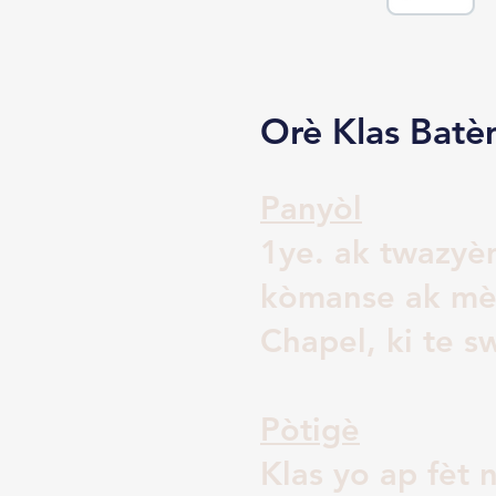
Orè Klas Batè
Panyòl
1ye. ak twazyè
kòmanse ak mè
Chapel, ki te s
Pòtigè
Klas yo ap fèt