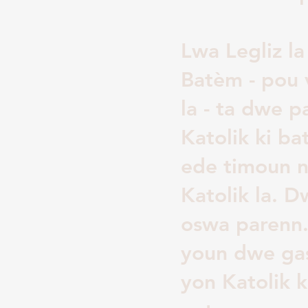
Lwa Legliz l
Batèm - pou 
la - ta dwe 
Katolik ki ba
ede timoun n
Katolik la.
oswa parenn.
youn dwe gas
yon Katolik k