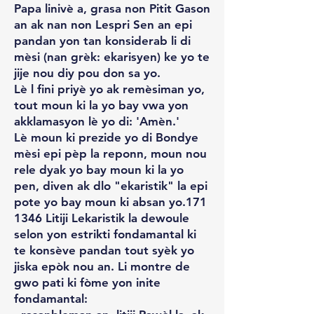
Papa linivè a, grasa non Pitit Gason
an ak nan non Lespri Sen an epi
pandan yon tan konsiderab li di
mèsi (nan grèk: ekarisyen) ke yo te
jije nou diy pou don sa yo.
Lè l fini priyè yo ak remèsiman yo,
tout moun ki la yo bay vwa yon
akklamasyon lè yo di: 'Amèn.'
Lè moun ki prezide yo di Bondye
mèsi epi pèp la reponn, moun nou
rele dyak yo bay moun ki la yo
pen, diven ak dlo "ekaristik" la epi
pote yo bay moun ki absan yo.171
1346 Litiji Lekaristik la dewoule
selon yon estrikti fondamantal ki
te konsève pandan tout syèk yo
jiska epòk nou an. Li montre de
gwo pati ki fòme yon inite
fondamantal: