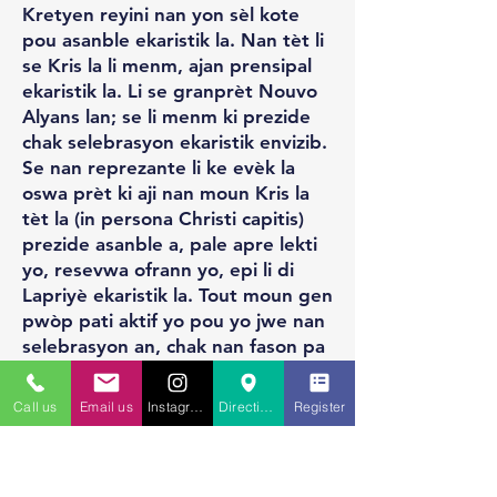
Kretyen reyini nan yon sèl kote
pou asanble ekaristik la. Nan tèt li
se Kris la li menm, ajan prensipal
ekaristik la. Li se granprèt Nouvo
Alyans lan; se li menm ki prezide
chak selebrasyon ekaristik envizib.
Se nan reprezante li ke evèk la
oswa prèt ki aji nan moun Kris la
tèt la (in persona Christi capitis)
prezide asanble a, pale apre lekti
yo, resevwa ofrann yo, epi li di
Lapriyè ekaristik la. Tout moun gen
pwòp pati aktif yo pou yo jwe nan
selebrasyon an, chak nan fason pa
yo: lektè, moun ki pote ofrann yo,
moun ki bay kominyon yo, ak tout
Call us
Email us
Instagram
Directions to St. Charles
Register
pèp la ki gen "Amèn" manifeste
patisipasyon yo.
1349 Litiji Pawòl la gen ladann «