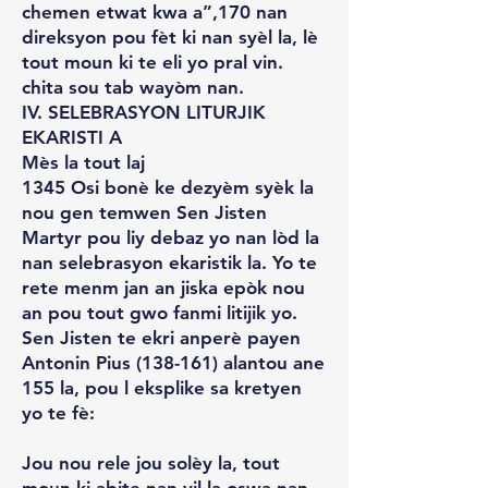
chemen etwat kwa a”,170 nan
direksyon pou fèt ki nan syèl la, lè
tout moun ki te eli yo pral vin.
chita sou tab wayòm nan.
IV. SELEBRASYON LITURJIK
EKARISTI A
Mès la tout laj
1345 Osi bonè ke dezyèm syèk la
nou gen temwen Sen Jisten
Martyr pou liy debaz yo nan lòd la
nan selebrasyon ekaristik la. Yo te
rete menm jan an jiska epòk nou
an pou tout gwo fanmi litijik yo.
Sen Jisten te ekri anperè payen
Antonin Pius (138-161) alantou ane
155 la, pou l eksplike sa kretyen
yo te fè:
Jou nou rele jou solèy la, tout