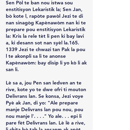
Sen Pòl te ban nou istwa sou
enstitisyon Lekaristik la; Sen Jan,
bò kote l, rapòte pawòl Jezi te di
nan sinagòg Kapènawòm nan ki te
prepare pou enstitisyon Lekaristik
la: Kris la rele tèt li pen ki bay lavi
a, ki desann sot nan syèl la.165.
1339 Jezi te chwazi tan Pak la pou
l te akonpli sa li te anonse
Kapènawòm: bay disip li yo kò li ak
san li.
Lè sa a, jou Pen san ledven an te
rive, kote yo te dwe ofri ti mouton
Delivrans lan. Se konsa, Jezi voye
Pyè ak Jan, di yo: "Ale prepare
manje Delivrans lan pou nou, pou
nou manje l'. . . ." Yo ale. . . epi li
pare fèt Delivrans lan. Lè lè a rive,
li chita bò tab la ansanm ak apòt