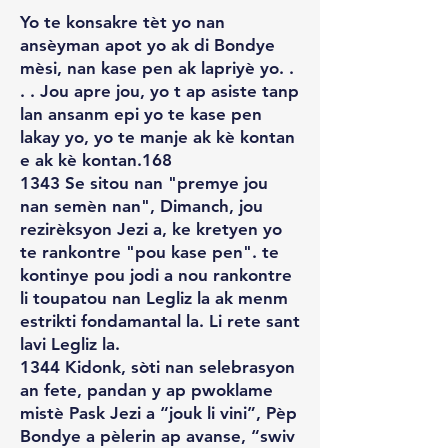
Yo te konsakre tèt yo nan
ansèyman apot yo ak di Bondye
mèsi, nan kase pen ak lapriyè yo. .
. . Jou apre jou, yo t ap asiste tanp
lan ansanm epi yo te kase pen
lakay yo, yo te manje ak kè kontan
e ak kè kontan.168
1343 Se sitou nan "premye jou
nan semèn nan", Dimanch, jou
rezirèksyon Jezi a, ke kretyen yo
te rankontre "pou kase pen". te
kontinye pou jodi a nou rankontre
li toupatou nan Legliz la ak menm
estrikti fondamantal la. Li rete sant
lavi Legliz la.
1344 Kidonk, sòti nan selebrasyon
an fete, pandan y ap pwoklame
mistè Pask Jezi a “jouk li vini”, Pèp
Bondye a pèlerin ap avanse, “swiv