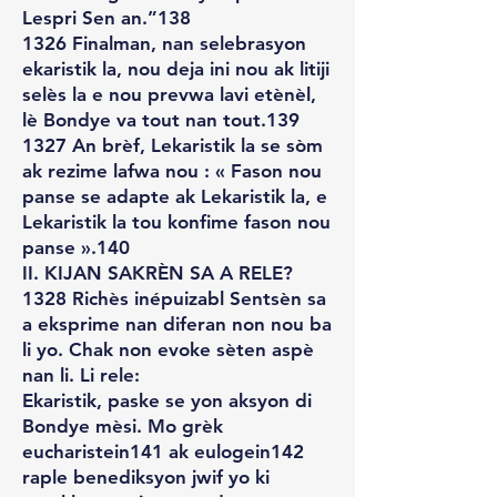
Lespri Sen an.”138
1326 Finalman, nan selebrasyon
ekaristik la, nou deja ini nou ak litiji
selès la e nou prevwa lavi etènèl,
lè Bondye va tout nan tout.139
1327 An brèf, Lekaristik la se sòm
ak rezime lafwa nou : « Fason nou
panse se adapte ak Lekaristik la, e
Lekaristik la tou konfime fason nou
panse ».140
II. KIJAN SAKRÈN SA A RELE?
1328 Richès inépuizabl Sentsèn sa
a eksprime nan diferan non nou ba
li yo. Chak non evoke sèten aspè
nan li. Li rele:
Ekaristik, paske se yon aksyon di
Bondye mèsi. Mo grèk
eucharistein141 ak eulogein142
raple benediksyon jwif yo ki