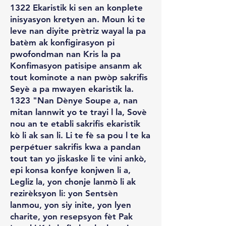
1322 Ekaristik ki sen an konplete
inisyasyon kretyen an. Moun ki te
leve nan diyite prètriz wayal la pa
batèm ak konfigirasyon pi
pwofondman nan Kris la pa
Konfimasyon patisipe ansanm ak
tout kominote a nan pwòp sakrifis
Seyè a pa mwayen ekaristik la.
1323 "Nan Dènye Soupe a, nan
mitan lannwit yo te trayi l la, Sovè
nou an te etabli sakrifis ekaristik
kò li ak san li. Li te fè sa pou l te ka
perpétuer sakrifis kwa a pandan
tout tan yo jiskaske li te vini ankò,
epi konsa konfye konjwen li a,
Legliz la, yon chonje lanmò li ak
rezirèksyon li: yon Sentsèn
lanmou, yon siy inite, yon lyen
charite, yon resepsyon fèt Pak