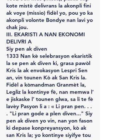
kote mistè delivrans la akonpli fini
ak voye (missio) fidèl yo, pou yo ka
akonpli volonte Bondye nan lavi yo
chak jou.
III. EKARISTI A NAN EKONOMI
DELIVRI A
Siy pen ak diven
1333 Nan kè selebrasyon ekaristik
la se pen ak diven ki, grasa pawòl
Kris la ak envokasyon Lespri Sen
an, vin tounen Kò ak San Kris la.
Fidèl a kòmandman Granmèt la,
Legliz la kontinye fè, nan memwa l’
e jiskaske l’ tounen glwa, sa li te fè
lavèy Pasyon li a : « Li pran pen. . .
. "Li pran gode a plen diven..." Siy
pen ak diven yo vin, nan yon fason
ki depase konpreyansyon, kò ak
san Kris la; yo kontinye siyifye tou