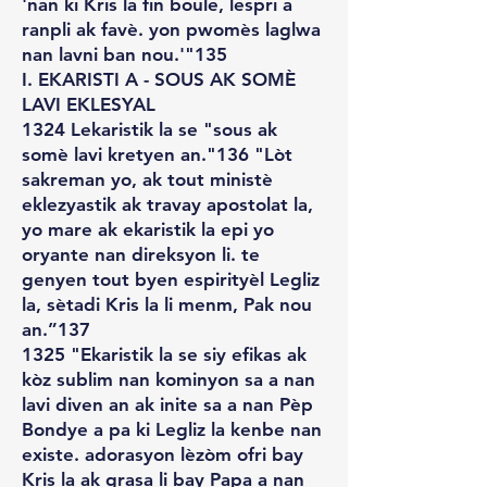
'nan ki Kris la fin boule, lespri a
ranpli ak favè. yon pwomès laglwa
nan lavni ban nou.'"135
I. EKARISTI A - SOUS AK SOMÈ
LAVI EKLESYAL
1324 Lekaristik la se "sous ak
somè lavi kretyen an."136 "Lòt
sakreman yo, ak tout ministè
eklezyastik ak travay apostolat la,
yo mare ak ekaristik la epi yo
oryante nan direksyon li. te
genyen tout byen espirityèl Legliz
la, sètadi Kris la li menm, Pak nou
an.”137
1325 "Ekaristik la se siy efikas ak
kòz sublim nan kominyon sa a nan
lavi diven an ak inite sa a nan Pèp
Bondye a pa ki Legliz la kenbe nan
existe. adorasyon lèzòm ofri bay
Kris la ak grasa li bay Papa a nan