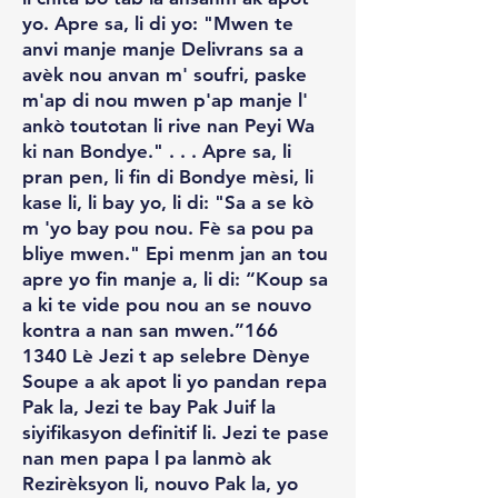
yo. Apre sa, li di yo: "Mwen te
anvi manje manje Delivrans sa a
avèk nou anvan m' soufri, paske
m'ap di nou mwen p'ap manje l'
ankò toutotan li rive nan Peyi Wa
ki nan Bondye." . . . Apre sa, li
pran pen, li fin di Bondye mèsi, li
kase li, li bay yo, li di: "Sa a se kò
m 'yo bay pou nou. Fè sa pou pa
bliye mwen." Epi menm jan an tou
apre yo fin manje a, li di: “Koup sa
a ki te vide pou nou an se nouvo
kontra a nan san mwen.”166
1340 Lè Jezi t ap selebre Dènye
Soupe a ak apot li yo pandan repa
Pak la, Jezi te bay Pak Juif la
siyifikasyon definitif li. Jezi te pase
nan men papa l pa lanmò ak
Rezirèksyon li, nouvo Pak la, yo