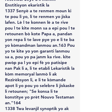
Enstitisyon ekaristik la
1337 Senyè a te renmen moun ki
te pou li yo, li te renmen yo jiska
lafen. Lè l te konnen lè a te rive
pou l te kite monn sa a epi pou l te
retounen bò kote Papa a, pandan
yon repa li te lave pye yo e li te ba
yo kòmandman lanmou an.163 Pou
yo te kite yo yon garanti lanmou
sa a, pou yo pa janm ka rive. kite
pwòp pa l yo epi fè yo patisipe
nan Pak li a, li te etabli Lekaristik la
kòm memoryal lanmò li ak
Rezirèksyon li, e li te kòmande
apot li yo pou yo selebre li jiskaske
li retounen; "Se konsa li te
konstitye yo prèt Nouvo Testaman
an."164
1338 Twa levanjil synoptik yo ak