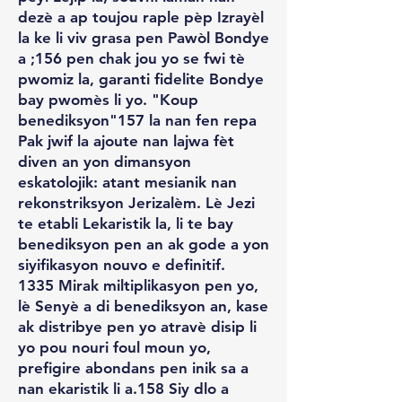
dezè a ap toujou raple pèp Izrayèl
la ke li viv grasa pen Pawòl Bondye
a ;156 pen chak jou yo se fwi tè
pwomiz la, garanti fidelite Bondye
bay pwomès li yo. "Koup
benediksyon"157 la nan fen repa
Pak jwif la ajoute nan lajwa fèt
diven an yon dimansyon
eskatolojik: atant mesianik nan
rekonstriksyon Jerizalèm. Lè Jezi
te etabli Lekaristik la, li te bay
benediksyon pen an ak gode a yon
siyifikasyon nouvo e definitif.
1335 Mirak miltiplikasyon pen yo,
lè Senyè a di benediksyon an, kase
ak distribye pen yo atravè disip li
yo pou nouri foul moun yo,
prefigire abondans pen inik sa a
nan ekaristik li a.158 Siy dlo a