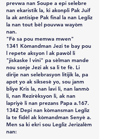
prevwa nan Soupe a epi selebre
nan ekaristik la, ki akonpli Pak Juif
la ak antisipe Pak final la nan Legliz
la nan tout bèl pouvwa wayòm
nan.
"Fè sa pou memwa mwen"
1341 Kòmandman Jezi te bay pou
l repete aksyon l ak pawòl li
"jiskaske l vini" pa sèlman mande
nou sonje Jezi ak sa li te fè. Li
dirije nan selebrasyon litijik la, pa
apot yo ak siksesè yo, sou janm
bliye Kris la, nan lavi li, nan lanmò
li, nan Rezirèksyon li, ak nan
lapriyè li nan prezans Papa a.167.
1342 Depi nan kòmansman Legliz
la te fidèl ak kòmandman Senyè a.
Men sa ki ekri sou Legliz Jerizalèm
nan: