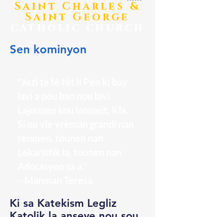
​Saint Charles &
Saint George
catholic church
Sen kominyon
"Jezi te fè tèt li Pen ki bay
lavi a pou ban nou lavi.
Lajounen kou lannwit, li la.
Si ou vle vrèman grandi nan
renmen, tounen nan
Lekaristik la, tounen nan
Adorasyon sa a."
--Manman Teresa
Ki sa Katekism Legliz
Katolik la anseye nou sou