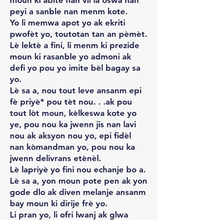
moun ki abite nan vil la oswa nan
peyi a sanble nan menm kote.
Yo li memwa apot yo ak ekriti
pwofèt yo, toutotan tan an pèmèt.
Lè lektè a fini, li menm ki prezide
moun ki rasanble yo admoni ak
defi yo pou yo imite bèl bagay sa
yo.
Lè sa a, nou tout leve ansanm epi
fè priyè* pou tèt nou. . .ak pou
tout lòt moun, kèlkeswa kote yo
ye, pou nou ka jwenn jis nan lavi
nou ak aksyon nou yo, epi fidèl
nan kòmandman yo, pou nou ka
jwenn delivrans etènèl.
Lè lapriyè yo fini nou echanje bo a.
Lè sa a, yon moun pote pen ak yon
gode dlo ak diven melanje ansanm
bay moun ki dirije frè yo.
Li pran yo, li ofri lwanj ak glwa