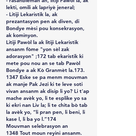
- rasanbleman an, litiji Pawòl la, ak
lekti, omili ak lapriyè jeneral;
- Litiji Lekaristik la, ak
prezantasyon pen ak diven, di
Bondye mèsi pou konsekrasyon,
ak kominyon.
Litiji Pawòl la ak litiji Lekaristik
ansanm fòme "yon sèl zak
adorasyon" ;172 tab ekaristik ki
mete pou nou an se tab Pawòl
Bondye a ak Kò Granmèt la.173.
1347 Eske se pa menm mouvman
ak manje Pak Jezi ki te leve soti
vivan ansanm ak disip li yo? Li t'ap
mache avèk yo, li te esplike yo sa
ki ekri nan Liv la; li te chita bò tab
la avèk yo, “li pran pen, li beni, li
kase l, li ba yo l.”174
Mouvman selebrasyon an
1348 Tout moun reyini ansanm.