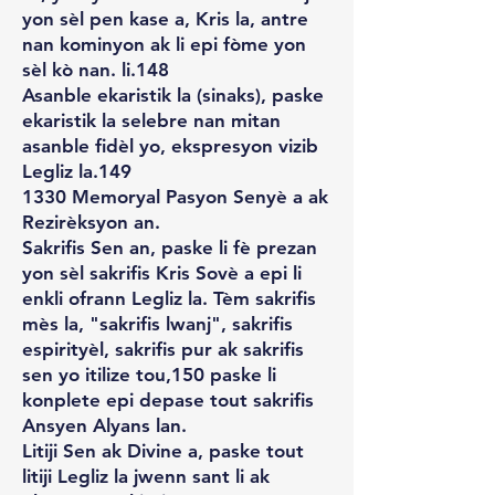
yon sèl pen kase a, Kris la, antre
nan kominyon ak li epi fòme yon
sèl kò nan. li.148
Asanble ekaristik la (sinaks), paske
ekaristik la selebre nan mitan
asanble fidèl yo, ekspresyon vizib
Legliz la.149
1330 Memoryal Pasyon Senyè a ak
Rezirèksyon an.
Sakrifis Sen an, paske li fè prezan
yon sèl sakrifis Kris Sovè a epi li
enkli ofrann Legliz la. Tèm sakrifis
mès la, "sakrifis lwanj", sakrifis
espirityèl, sakrifis pur ak sakrifis
sen yo itilize tou,150 paske li
konplete epi depase tout sakrifis
Ansyen Alyans lan.
Litiji Sen ak Divine a, paske tout
litiji Legliz la jwenn sant li ak