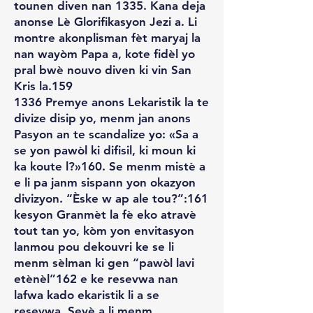
tounen diven nan 1335. Kana deja
anonse Lè Glorifikasyon Jezi a. Li
montre akonplisman fèt maryaj la
nan wayòm Papa a, kote fidèl yo
pral bwè nouvo diven ki vin San
Kris la.159
1336 Premye anons Lekaristik la te
divize disip yo, menm jan anons
Pasyon an te scandalize yo: «Sa a
se yon pawòl ki difisil, ki moun ki
ka koute l?»160. Se menm mistè a
e li pa janm sispann yon okazyon
divizyon. “Èske w ap ale tou?”:161
kesyon Granmèt la fè eko atravè
tout tan yo, kòm yon envitasyon
lanmou pou dekouvri ke se li
menm sèlman ki gen “pawòl lavi
etènèl”162 e ke resevwa nan
lafwa kado ekaristik li a se
resevwa. Seyè a li menm.