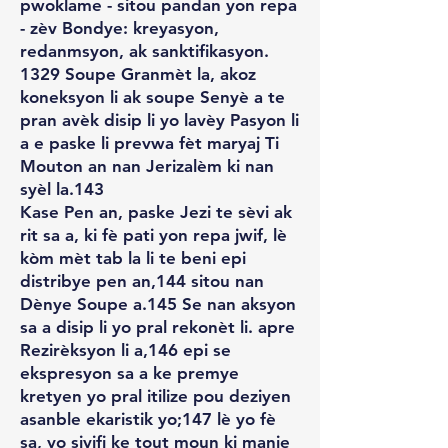
pwoklame - sitou pandan yon repa
- zèv Bondye: kreyasyon,
redanmsyon, ak sanktifikasyon.
1329 Soupe Granmèt la, akoz
koneksyon li ak soupe Senyè a te
pran avèk disip li yo lavèy Pasyon li
a e paske li prevwa fèt maryaj Ti
Mouton an nan Jerizalèm ki nan
syèl la.143
Kase Pen an, paske Jezi te sèvi ak
rit sa a, ki fè pati yon repa jwif, lè
kòm mèt tab la li te beni epi
distribye pen an,144 sitou nan
Dènye Soupe a.145 Se nan aksyon
sa a disip li yo pral rekonèt li. apre
Rezirèksyon li a,146 epi se
ekspresyon sa a ke premye
kretyen yo pral itilize pou deziyen
asanble ekaristik yo;147 lè yo fè
sa, yo siyifi ke tout moun ki manje