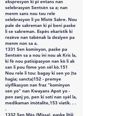
ekspresyon ki pi entans nan
selebrasyon Sentsèn sa a; nan
menm sans nou tou rele
selebrasyon li yo Mistè Sakre. Nou
pale de sakreman ki pi beni paske
li se sakreman. Espès ekaristik ki
rezève nan tabènak la deziyen pa
menm non sa a.
1331 Sen kominyon, paske pa
Sentsèn sa a nou ini nou ak Kris la,
ki fè nou patisipasyon nan kò li ak
san li pou fòme yon sèl kò.151
Nou rele li tou: bagay ki sen yo (ta
hagia; sancta)152 - premye
siyifikasyon nan fraz "kominyon
sen yo" nan Kwayans Apot yo -
pen zanj yo, pen ki soti nan syèl la,
medikaman imòtalite,153 viatik. . .
.
1332 Sen Mès (Missa), paske litiji