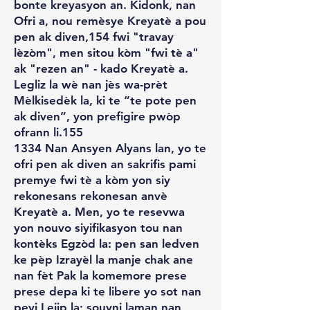
bonte kreyasyon an. Kidonk, nan
Ofri a, nou remèsye Kreyatè a pou
pen ak diven,154 fwi "travay
lèzòm", men sitou kòm "fwi tè a"
ak "rezen an" - kado Kreyatè a.
Legliz la wè nan jès wa-prèt
Mèlkisedèk la, ki te “te pote pen
ak diven”, yon prefigire pwòp
ofrann li.155
1334 Nan Ansyen Alyans lan, yo te
ofri pen ak diven an sakrifis pami
premye fwi tè a kòm yon siy
rekonesans rekonesan anvè
Kreyatè a. Men, yo te resevwa
yon nouvo siyifikasyon tou nan
kontèks Egzòd la: pen san ledven
ke pèp Izrayèl la manje chak ane
nan fèt Pak la komemore prese
prese depa ki te libere yo sot nan
peyi Lejip la; souvni laman nan