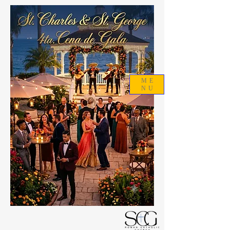
ME
NU