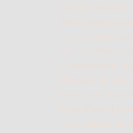
Karism debaz:
Neokatechumena
pou redekouvèt
batize. Nan pa
ti kominote, p
kretyen granm
Neokatechumena
kote Pawòl Bon
“nan sajès, laj 