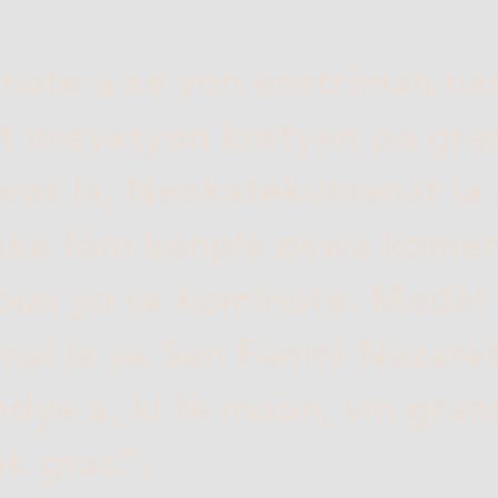
te a se yon enstriman nan
 inisyasyon kretyen pa gr
was la, Neokatekumenat la 
iske fòm konplè oswa komen
oun yo se kominotè. Modèl
l la se Sen Fanmi Nazarèt,
dye a, ki fè moun, vin gra
ak gras”.