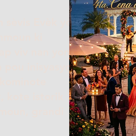
 sèvis Evèk yo
anmoun ki
ap viv nan yon
 pou inisyasyon
 kominote
 kote istorik
nmoun, grandi