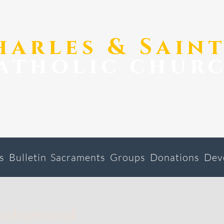
Charles & Sain
atholic chur
s
Bulletin
Sacraments
Groups
Donations
Dev
echumenal