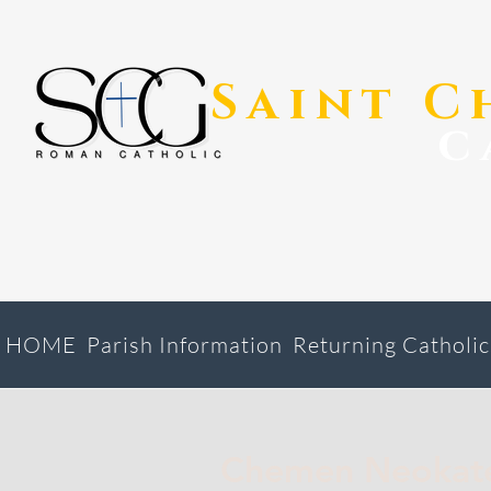
​Saint 
c
HOME
Parish Information
Returning Catholic
Chemen Neokat