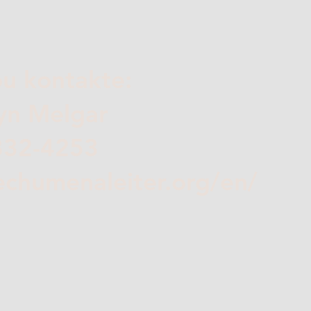
u kontakte:
lyn Melgar
 832-4253
echumenaleiter.org/en/