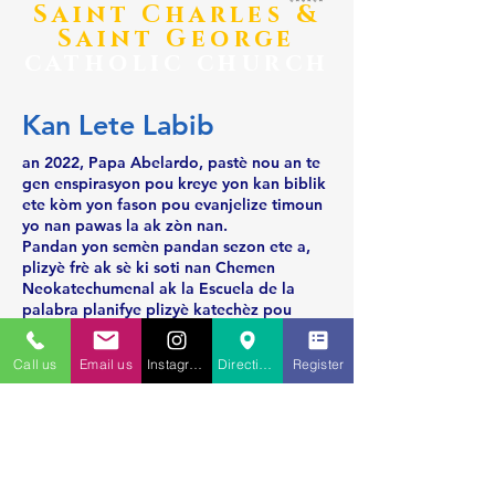
​Saint Charles &
Saint George
catholic church
Kan Lete Labib
an 2022, Papa Abelardo, pastè nou an te
gen enspirasyon pou kreye yon kan biblik
ete kòm yon fason pou evanjelize timoun
yo nan pawas la ak zòn nan.
Pandan yon semèn pandan sezon ete a,
plizyè frè ak sè ki soti nan Chemen
Neokatechumenal ak la Escuela de la
palabra planifye plizyè katechèz pou
anseye timoun yo sou kreyasyon tè a. Yo
planifye tou diferan aktivite amizan pou
Call us
Email us
Instagram
Directions to St. Charles
Register
timoun yo jwi.
Sa a se yon kan teknoloji gratis epi li
konplètman gratis. kan an bay manje
maten ak manje midi pou timoun ki gen
laj 6-15.