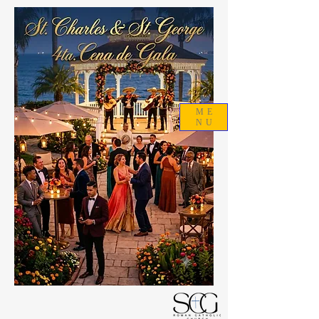
ME
NU